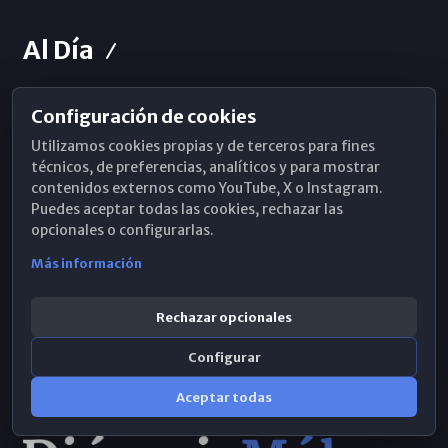
Al Día
Configuración de cookies
Horarios de Misa
Utilizamos cookies propias y de terceros para fines
Hemeroteca
técnicos, de preferencias, analíticos y para mostrar
contenidos externos como YouTube, X o Instagram.
WhatsApp
Puedes aceptar todas las cookies, rechazar las
opcionales o configurarlas.
Más información
Rechazar opcionales
Configurar
Aceptar todas