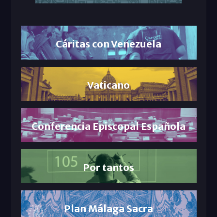
Cáritas con Venezuela
Vaticano
Conferencia Episcopal Española
Por tantos
Plan Málaga Sacra