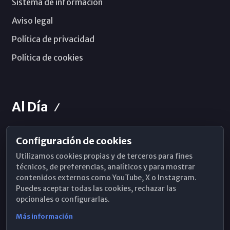
Sistema de información
Aviso legal
Política de privacidad
Política de cookies
Al Día
Configuración de cookies
Horarios de Misa
Utilizamos cookies propias y de terceros para fines
Hemeroteca
técnicos, de preferencias, analíticos y para mostrar
contenidos externos como YouTube, X o Instagram.
WhatsApp
Puedes aceptar todas las cookies, rechazar las
opcionales o configurarlas.
Más información