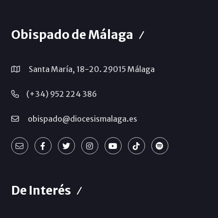
Obispado de Málaga
Santa María, 18-20. 29015 Málaga
(+34) 952 224 386
obispado@diocesismalaga.es
De Interés