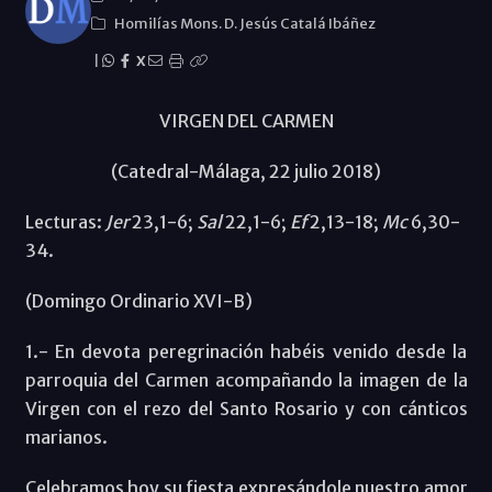
Homilías Mons. D. Jesús Catalá Ibáñez
|
X
VIRGEN DEL CARMEN
(Catedral-Málaga, 22 julio 2018)
Lecturas:
Jer
23,1-6;
Sal
22,1-6;
Ef
2,13-18;
Mc
6,30-
34.
(Domingo Ordinario XVI-B)
1.- En devota peregrinación habéis venido desde la
parroquia del Carmen acompañando la imagen de la
Virgen con el rezo del Santo Rosario y con cánticos
marianos.
Celebramos hoy su fiesta expresándole nuestro amor