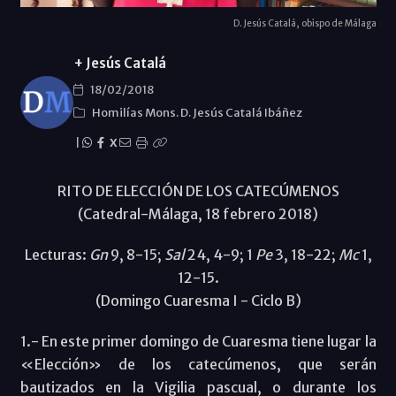
D. Jesús Catalá, obispo de Málaga
+ Jesús Catalá
18/02/2018
Homilías Mons. D. Jesús Catalá Ibáñez
|
X
RITO DE ELECCIÓN DE LOS CATECÚMENOS
(Catedral-Málaga, 18 febrero 2018)
Lecturas:
Gn
9, 8-15;
Sal
24, 4-9; 1
Pe
3, 18-22;
Mc
1,
12-15.
(Domingo Cuaresma I - Ciclo B)
1.- En este primer domingo de Cuaresma tiene lugar la
«Elección» de los catecúmenos, que serán
bautizados en la Vigilia pascual, o durante los