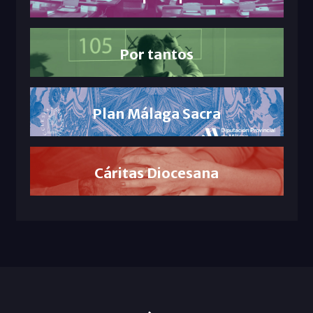
Por tantos
Plan Málaga Sacra
Cáritas Diocesana