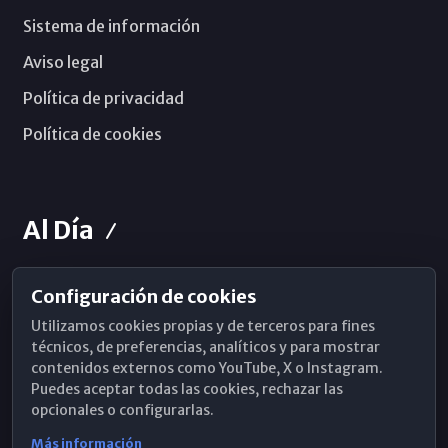
Sistema de información
Aviso legal
Política de privacidad
Política de cookies
Al Día
Configuración de cookies
Horarios de Misa
Utilizamos cookies propias y de terceros para fines
Hemeroteca
técnicos, de preferencias, analíticos y para mostrar
contenidos externos como YouTube, X o Instagram.
WhatsApp
Puedes aceptar todas las cookies, rechazar las
opcionales o configurarlas.
Más información