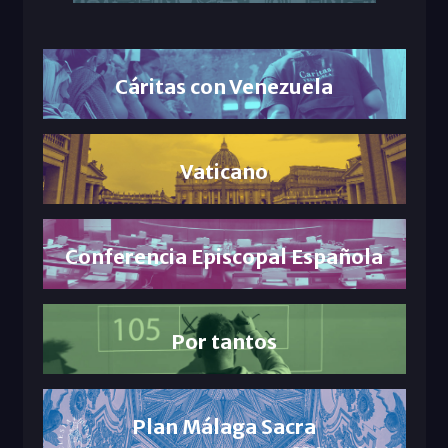
Cáritas con Venezuela
Vaticano
Conferencia Episcopal Española
Por tantos
Plan Málaga Sacra