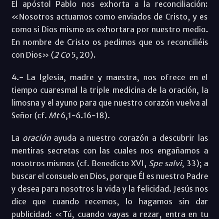
El apóstol Pablo nos exhorta a la reconciliación:
«Nosotros actuamos como enviados de Cristo, y es
como si Dios mismo os exhortara por nuestro medio.
En nombre de Cristo os pedimos que os reconciliéis
con Dios» (
2 Co
5, 20).
4.- La Iglesia, madre y maestra, nos ofrece en el
tiempo cuaresmal la triple medicina de la oración, la
limosna y el ayuno para que nuestro corazón vuelva al
Señor (cf.
Mt
6,1-6.16-18).
La
oración
ayuda a nuestro corazón a descubrir las
mentiras secretas con las cuales nos engañamos a
nosotros mismos (cf. Benedicto XVI,
Spe salvi
, 33); a
buscar el consuelo en Dios, porque Él es nuestro Padre
y desea para nosotros la vida y la felicidad. Jesús nos
dice que cuando recemos, lo hagamos sin dar
publicidad: «Tú, cuando vayas a rezar, entra en tu