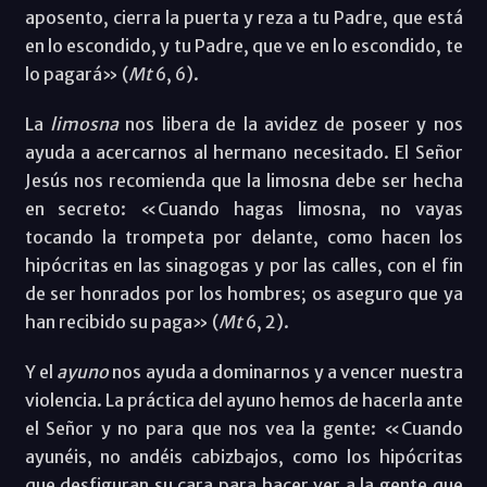
aposento, cierra la puerta y reza a tu Padre, que está
en lo escondido, y tu Padre, que ve en lo escondido, te
lo pagará» (
Mt
6, 6).
La
limosna
nos libera de la avidez de poseer y nos
ayuda a acercarnos al hermano necesitado. El Señor
Jesús nos recomienda que la limosna debe ser hecha
en secreto: «Cuando hagas limosna, no vayas
tocando la trompeta por delante, como hacen los
hipócritas en las sinagogas y por las calles, con el fin
de ser honrados por los hombres; os aseguro que ya
han recibido su paga» (
Mt
6, 2).
Y el
ayuno
nos ayuda a dominarnos y a vencer nuestra
violencia. La práctica del ayuno hemos de hacerla ante
el Señor y no para que nos vea la gente: «Cuando
ayunéis, no andéis cabizbajos, como los hipócritas
que desfiguran su cara para hacer ver a la gente que