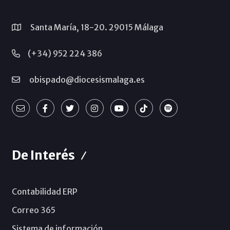
Santa María, 18-20. 29015 Málaga
(+34) 952 224 386
obispado@diocesismalaga.es
De Interés
Contabilidad ERP
Correo 365
Sistema de información