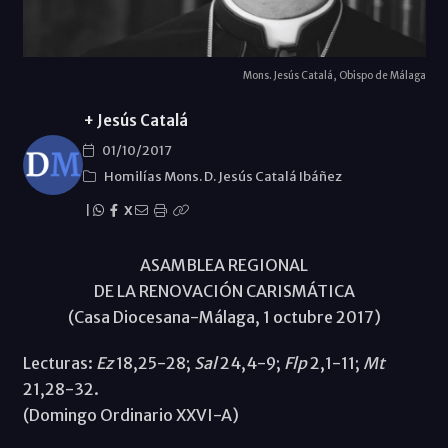
Mons. Jesús Catalá, Obispo de Málaga
+ Jesús Catalá
01/10/2017
Homilías Mons. D. Jesús Catalá Ibáñez
|
X
ASAMBLEA REGIONAL
DE LA RENOVACIÓN CARISMÁTICA
(Casa Diocesana-Málaga, 1 octubre 2017)
Lecturas:
Ez
18,25-28;
Sal
24,4-9;
Flp
2,1-11;
Mt
21,28-32.
(Domingo Ordinario XXVI-A)