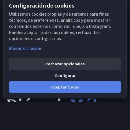
Configuración de cookies
Horarios de Misa
Utilizamos cookies propias y de terceros para fines
Hemeroteca
técnicos, de preferencias, analíticos y para mostrar
contenidos externos como YouTube, X o Instagram.
WhatsApp
Puedes aceptar todas las cookies, rechazar las
opcionales o configurarlas.
Más información
Rechazar opcionales
Configurar
Aceptar todas
Consulta IA
×
© 2026 Obispado de Málaga
Selecciona el área y realiza tu consulta