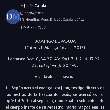
+ Jesús Catalá
16/04/2017
Homilías Mons. D. Jesús Catalá Ibáñez
|
X
DOMINGO DE PASCUA
(Catedral-Málaga, 16 abril 2017)
Lecturas:
Hch
10, 34.37-43;
Sal
117, 1-2.16-17.22-
23;
Col
3, 1-4;
Jn
20, 1-9.
Vivir la alegría pascual
1.- Según narra el evangelista Juan, testigo directo de
los hechos de la Pascua de Jesús, se acercó con el
apóstol Pedro al sepulcro, donde había sido colocado
el cuerpo inerte de su Maestro. María Magdalena les