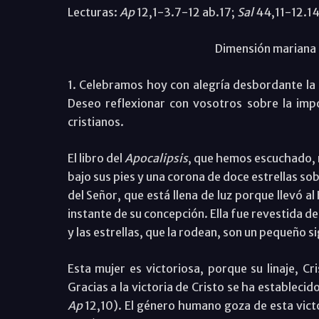
Lecturas:
Ap
12,1-3.7-12 ab.17;
Sal
44,11-12.14
Dimensión mariana d
1. Celebramos hoy con alegría desbordante la f
Deseo reflexionar con vosotros sobre la imp
cristianos.
El libro del
Apocalipsis
, que hemos escuchado, n
bajo sus pies y una corona de doce estrellas so
del Señor, que está llena de luz porque llevó a
instante de su concepción. Ella fue revestida d
y las estrellas, que la rodean, son un pequeño 
Esta mujer es victoriosa, porque su linaje, Cr
Gracias a la victoria de Cristo se ha establecido
Ap
12,10). El género humano goza de esta victo