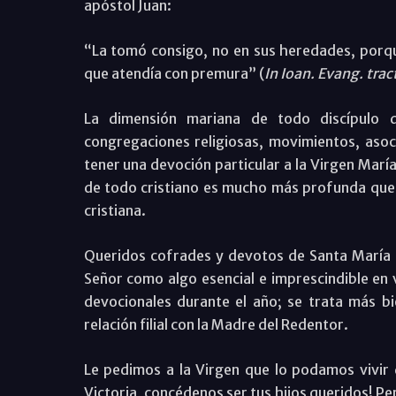
apóstol Juan:
“La tomó consigo, no en sus heredades, porqu
que atendía con premura” (
In Ioan. Evang. trac
La dimensión mariana de todo discípulo d
congregaciones religiosas, movimientos, asoc
tener una devoción particular a la Virgen Marí
de todo cristiano es mucho más profunda que 
cristiana.
Queridos cofrades y devotos de Santa María de 
Señor como algo esencial e imprescindible en 
devocionales durante el año; se trata más bi
relación filial con la Madre del Redentor.
Le pedimos a la Virgen que lo podamos vivir
Victoria, concédenos ser tus hijos queridos! Per