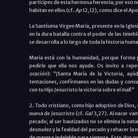
partícipes de esta hermosa herencia; por eso no
habitan en ellos (cf.
Ap
12,12), como dice el Apo
La Santísima Virgen María, presente en la Igl
en la dura batalla contra el poder de las tiniebl
se desarrolla a lo largo de toda la historia hum
María está con la humanidad, porque forma pa
pedirle que ella nos ayude. Os invito a repe
oración
): “¡Santa María de la Victoria, ayú
tentaciones, confírmanos en las dudas y cons
con tu Hijo Jesucristo la victoria sobre el mal!”
2. Todo cristiano, como hijo adoptivo de Dios, r
nueva de Jesucristo (cf.
Gal
3,27). Al nacer va
pecado; al ser bautizados no se elimina la natur
desnudez y la fealdad del pecado y rehacer l
de manera indeleble para siempre. Este don perm