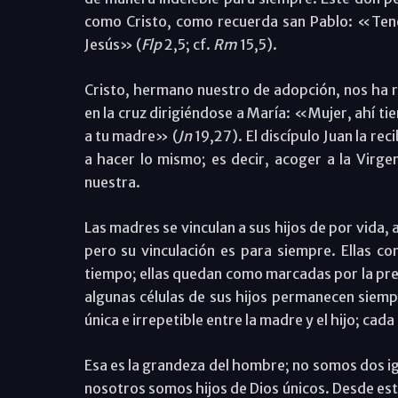
como Cristo, como recuerda san Pablo: «Tene
Jesús» (
Flp
2,5; cf.
Rm
15,5).
Cristo, hermano nuestro de adopción, nos ha 
en la cruz dirigiéndose a María: «Mujer, ahí tie
a tu madre» (
Jn
19,27). El discípulo Juan la r
a hacer lo mismo; es decir, acoger a la Virg
nuestra.
Las madres se vinculan a sus hijos de por vida,
pero su vinculación es para siempre. Ellas c
tiempo; ellas quedan como marcadas por la prese
algunas células de sus hijos permanecen siemp
única e irrepetible entre la madre y el hijo; cad
Esa es la grandeza del hombre; no somos dos ig
nosotros somos hijos de Dios únicos. Desde est