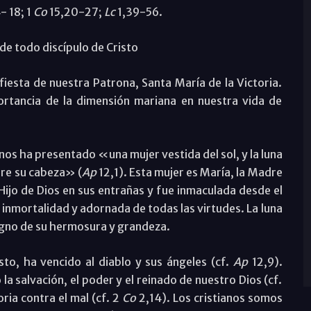
- 18; 1
Co
15,20-27;
Lc
1,39-56.
e todo discípulo de Cristo
iesta de nuestra Patrona, Santa María de la Victoria.
ortancia de la dimensión mariana en nuestra vida de
os ha presentado «una mujer vestida del sol, y la luna
bre su cabeza» (
Ap
12,1). Esta mujer es María, la Madre
l Hijo de Dios en sus entrañas y fue inmaculada desde el
e inmortalidad y adornada de todas las virtudes. La luna
signo de su hermosura y grandeza.
isto, ha vencido al diablo y sus ángeles (cf.
Ap
12,9).
 la salvación, el poder y el reinado de nuestro Dios (cf.
ria contra el mal (cf. 2
Co
2,14). Los cristianos somos