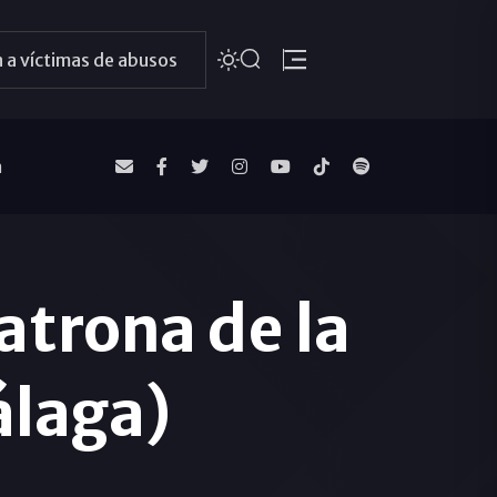
 a víctimas de abusos
a
atrona de la
álaga)