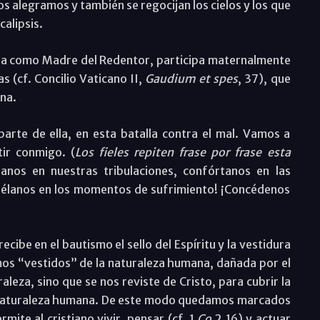
s alegramos y también se regocijan los cielos y los que
calipsis.
esia como Madre del Redentor, participa maternalmente
as (cf. Concilio Vaticano II,
Gaudium et spes
, 37), que
ana.
rte de ella, en esta batalla contra el mal. Vamos a
tir conmigo. (
Los fieles repiten frase por frase esta
danos en nuestras tribulaciones, confórtanos en las
uélanos en los momentos de sufrimiento! ¡Concédenos
ecibe en el bautismo el sello del Espíritu y la vestidura
mos “vestidos” de la naturaleza humana, dañada por el
aleza, sino que se nos reviste de Cristo, para cubrir la
a naturaleza humana. De este modo quedamos marcados
ite al cristiano vivir, pensar (cf. 1
Co
2,16) y actuar