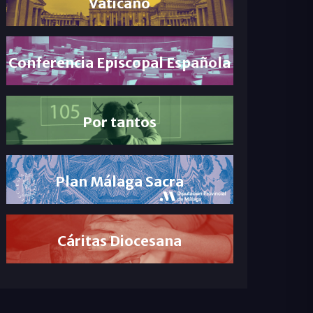
Vaticano
Conferencia Episcopal Española
Por tantos
Plan Málaga Sacra
Cáritas Diocesana