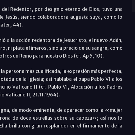
del Redentor, por designio eterno de Dios, tuvo una
 de Jesús, siendo colaboradora augusta suya, como lo
mater, 44).
unió a la acción redentora de Jesucristo, el nuevo Adán,
oro, ni plata efímeros, sino a precio de su sangre, como
osotros un Reino para nuestro Dios (cf. Ap 5, 10).
s la persona más cualificada, la expresión más perfecta,
otada de la Iglesia; así hablaba el papa Pablo VI a los
cilio Vaticano II (cf. Pablo VI, Alocución a los Padres
lio Vaticano II, 21.11.1964).
 digna, de modo eminente, de aparecer como la «mujer
corona de doce estrellas sobre su cabeza»; así nos lo
. Ella brilla con gran resplandor en el firmamento de la