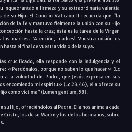
ignificar la dignidad, la fortaleza y la presencia activa
u inquebrantable firmeza y su extraordinaria valentía
 de su Hijo. El Concilio Vaticano II recuerda que “la
ión de la fe y mantuvo fielmente la unión con su Hijo
oncepción hasta la cruz; ésta es la tarea de la Virgen
 las madres. ¡Atención, madres! Vuestra misión es
hasta el final de vuestra vida o de la suya.
as crucificado, ella responde con la indulgencia y el
adre: «Perdónalos, porque no saben lo que hacen» (Lc
o a la voluntad del Padre, que Jesús expresa en sus
os encomiendo mi espíritu» (Lc 23,46), ella ofrece su
Hijo como víctima” (Lumen gentium, 58).
e su Hijo, ofreciéndolos al Padre. Ella nos anima a cada
e Cristo, los de su Madre y los de los hermanos, sobre
s.