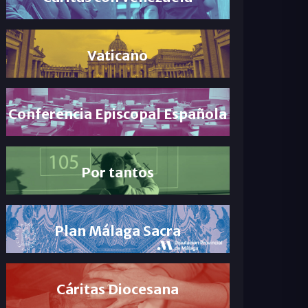
Vaticano
Conferencia Episcopal Española
Por tantos
Plan Málaga Sacra
Cáritas Diocesana