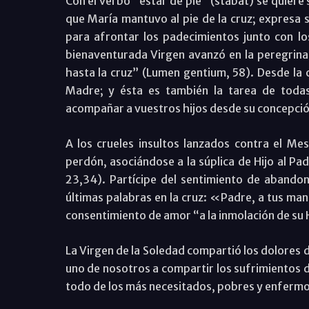
Con el verbo “estar de pie” (stabat) se quiere s
que María mantuvo al pie de la cruz; expresa s
para afrontar los padecimientos junto con los
bienaventurada Virgen avanzó en la peregrinac
hasta la cruz” (Lumen gentium, 58). Desde la c
Madre; y ésta es también la tarea de todas
acompañar a vuestros hijos desde su concepción 
A los crueles insultos lanzados contra el Mesí
perdón, asociándose a la súplica de Hijo al P
23,34). Partícipe del sentimiento de abandon
últimas palabras en la cruz: «Padre, a tus man
consentimiento de amor “a la inmolación de su 
La Virgen de la Soledad compartió los dolores d
uno de nosotros a compartir los sufrimientos d
todo de los más necesitados, pobres y enfermo