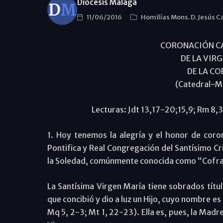
Diócesis Málaga
11/06/2016
Homilías Mons. D. Jesús C
CORONACIÓN CA
DE LA VIR
DE LA CO
(Catedral-Má
Lecturas: Jdt 13,17-20;15,9; Rm 8,
1. Hoy tenemos la alegría y el honor de coro
Pontifica y Real Congregación del Santísimo C
la Soledad, comúnmente conocida como “Cofra
La Santísima Virgen María tiene sobrados títul
que concibió y dio a luz un Hijo, cuyo nombre e
Mq 5, 2-3; Mt 1, 22-23). Ella es, pues, la Madre