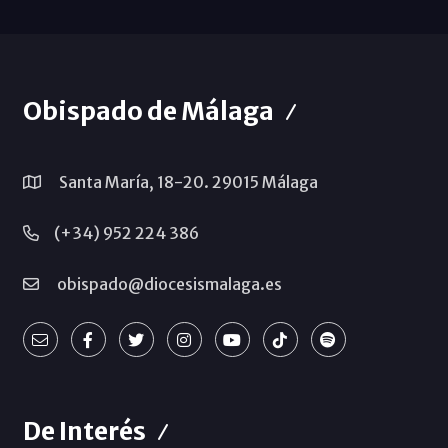
Obispado de Málaga
Santa María, 18-20. 29015 Málaga
(+34) 952 224 386
obispado@diocesismalaga.es
De Interés