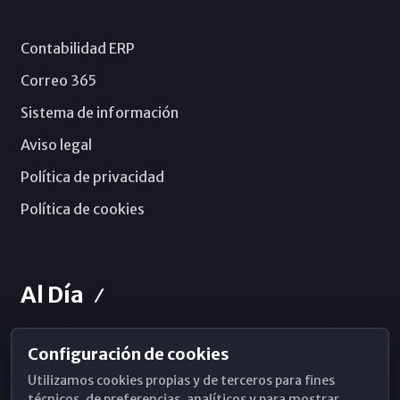
Contabilidad ERP
Correo 365
Sistema de información
Aviso legal
Política de privacidad
Política de cookies
Al Día
Configuración de cookies
Horarios de Misa
Utilizamos cookies propias y de terceros para fines
Hemeroteca
técnicos, de preferencias, analíticos y para mostrar