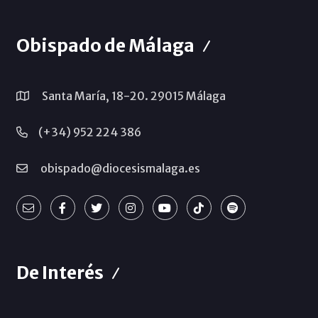
Obispado de Málaga
Santa María, 18-20. 29015 Málaga
(+34) 952 224 386
obispado@diocesismalaga.es
De Interés