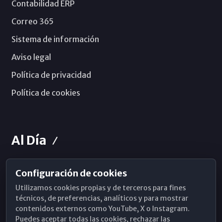
Contabilidad ERP
Correo 365
Sistema de información
Aviso legal
Política de privacidad
Política de cookies
Al Día
Configuración de cookies
Horarios de Misa
Utilizamos cookies propias y de terceros para fines
Hemeroteca
técnicos, de preferencias, analíticos y para mostrar
contenidos externos como YouTube, X o Instagram.
WhatsApp
Puedes aceptar todas las cookies, rechazar las