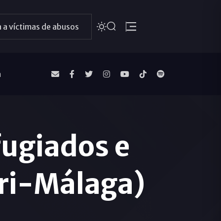
 a víctimas de abusos
a
fugiados e
eri-Málaga)