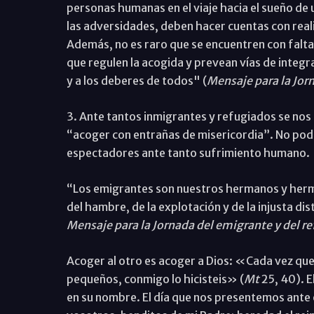
personas humanas en el viaje hacia el sueño de 
las adversidades, deben hacer cuentas con rea
Además, no es raro que se encuentren con falta
que regulen la acogida y prevean vías de integra
y a los deberes de todos" (
Mensaje para la Jor
3. Ante tantos inmigrantes y refugiados se nos
“acoger con entrañas de misericordia”. No po
espectadores ante tanto sufrimiento humano.
“Los emigrantes son nuestros hermanos y herma
del hambre, de la explotación y de la injusta di
Mensaje para la Jornada del emigrante y del r
Acoger al otro es acoger a Dios: «Cada vez que
pequeños, conmigo lo hicisteis» (
Mt
25, 40). E
en su nombre. El día que nos presentemos ante 