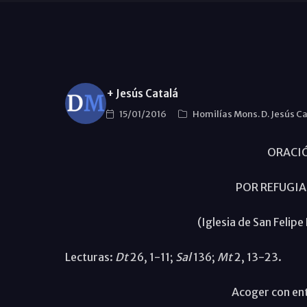
+ Jesús Catalá
15/01/2016
Homilías Mons. D. Jesús C
ORACI
POR REFUGIA
(Iglesia de San Felip
Lecturas:
Dt
26, 1-11;
Sal
136;
Mt
2, 13-23.
Acoger con ent