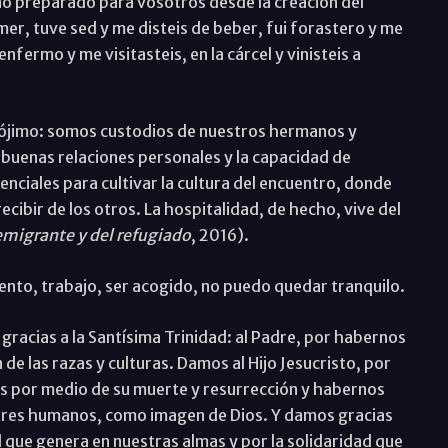
no preparado para vosotros desde la creación del
r, tuve sed y me disteis de beber, fui forastero y me
fermo y me visitasteis, en la cárcel y vinisteis a
rójimo: somos custodios de nuestros hermanos y
 buenas relaciones personales y la capacidad de
enciales para cultivar la cultura del encuentro, donde
ecibir de los otros. La hospitalidad, de hecho, vive del
emigrante y del refugiado
, 2016).
nto, trabajo, ser acogido, no puedo quedar tranquilo.
gracias a la Santísima Trinidad: al Padre, por habernos
de las razas y culturas. Damos al Hijo Jesucristo, por
os por medio de su muerte y resurrección y habernos
seres humanos, como imagen de Dios. Y damos gracias
d que genera en nuestras almas y por la solidaridad que