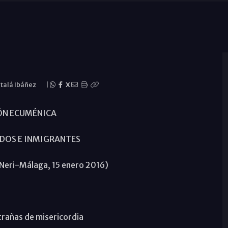
atalá Ibáñez
|
X
ÓN ECUMÉNICA
DOS E INMIGRANTES
e Neri-Málaga, 15 enero 2016)
rañas de misericordia