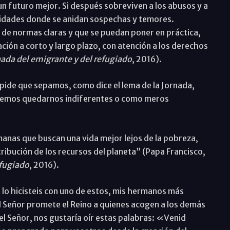
un futuro mejor. Si después sobreviven a los abusos y a
lidades donde se anidan sospechas y temores.
 de normas claras y que se puedan poner en práctica,
ción a corto y largo plazo, con atención a los derechos
nada del emigrante y del refugiado
, 2016).
 pide que sepamos, como dice el lema de la Jornada,
demos quedarnos indiferentes o como meros
nas que buscan una vida mejor lejos de la pobreza,
stribución de los recursos del planeta” (Papa Francisco,
efugiado
, 2016).
 lo hicisteis con uno de estos, mis hermanos más
l Señor promete el Reino a quienes acogen a los demás
el Señor, nos gustaría oír estas palabras: «Venid