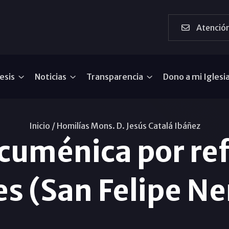
Atención
esis
Noticias
Transparencia
Dono a mi Iglesi
Inicio /
Homilías Mons. D. Jesús Catalá Ibáñez
cuménica por re
s (San Felipe N