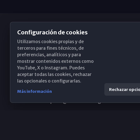
Configuración de cookies
Utilizamos cookies propias y de
Obispado de Málaga
terceros para fines técnicos, de
preferencias, analíticos y para
mostrar contenidos externos como
YouTube, X o Instagram. Puedes
Santa María, 18-20. 29015 Málaga
aceptar todas las cookies, rechazar
las opcionales o configurarlas.
(+34) 952 224 386
Rechazar opci
Más información
obispado@diocesismalaga.es