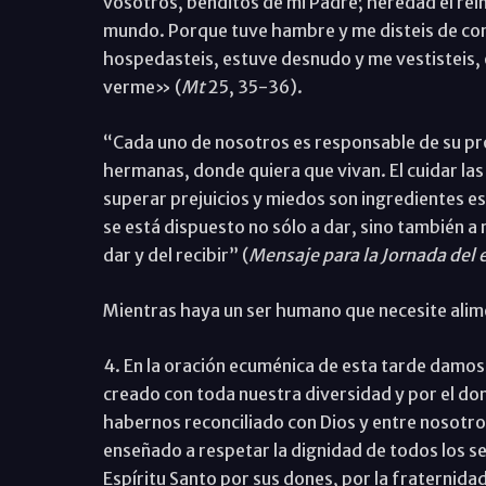
vosotros, benditos de mi Padre; heredad el rei
mundo. Porque tuve hambre y me disteis de come
hospedasteis, estuve desnudo y me vestisteis, en
verme» (
Mt
25, 35-36).
“Cada uno de nosotros es responsable de su p
hermanas, donde quiera que vivan. El cuidar las
superar prejuicios y miedos son ingredientes es
se está dispuesto no sólo a dar, sino también a r
dar y del recibir” (
Mensaje para la Jornada del 
Mientras haya un ser humano que necesite alime
4. En la oración ecuménica de esta tarde damos 
creado con toda nuestra diversidad y por el don 
habernos reconciliado con Dios y entre nosotr
enseñado a respetar la dignidad de todos los 
Espíritu Santo por sus dones, por la fraternida