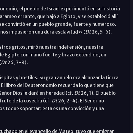
onomio, el pueblo de Israel experimentó en su historia
arameo errante, que bajó a Egipto, y se estableció allí
se convirtió en un pueblo grande, fuerte y numeroso.
 nos impusieron una dura esclavitud» (
Dt
26, 5-6).
stros gritos, miró nuestra indefensión, nuestra
 de Egipto con mano fuerte y brazo extendido, en
(
Dt
26, 7-8).
spitas y hostiles. Su gran anhelo era alcanzar la tierra
 El libro del Deuteronomio recuerda lo que tiene que
 Señor Dios le dará en heredad (cf.
Dt
26, 1). El pueblo
fruto de la cosecha (cf.
Dt
26, 2-4). El Señor no
nos toque soportar; esta es una convicción y una
uchado en el evangelio de Mateo, tuvo que emigrar