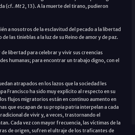
da (cf.
Mt
2, 13). A la muerte del tirano, pudieron
ién a nosotros de la esclavitud del pecado a la libertad
 de las tinieblas a la luz de su Reino de amor y de paz.
 libertad para celebrar y vivir sus creencias
dades humanas; para encontrar un trabajo digno, con el
edan atrapados en los lazos que la sociedad les
papa Francisco ha sido muy explícito al respecto en su
los flujos migratorios están en continuo aumento en
nas que escapan de su propia patria interpelan a cada
radicional de vivir y, a veces, trastornando el
ontan. Cada vez con mayor frecuencia, las víctimas de la
as de origen, sufren el ultraje de los traficantes de