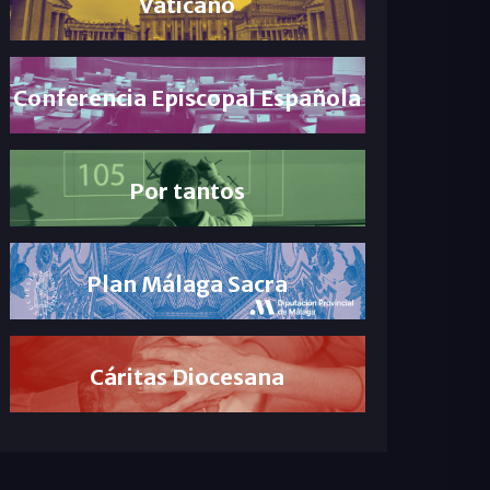
Vaticano
Conferencia Episcopal Española
Por tantos
Plan Málaga Sacra
Cáritas Diocesana