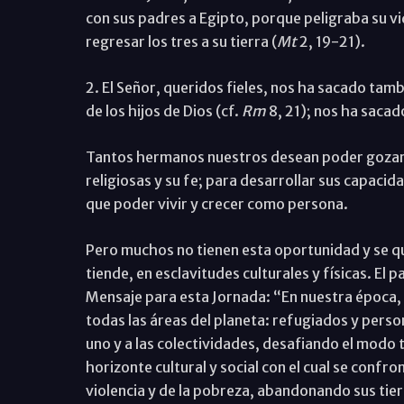
con sus padres a Egipto, porque peligraba su vi
regresar los tres a su tierra (
Mt
2, 19-21).
2. El Señor, queridos fieles, nos ha sacado tamb
de los hijos de Dios (cf.
Rm
8, 21); nos ha sacado
Tantos hermanos nuestros desean poder gozar de
religiosas y su fe; para desarrollar sus capaci
que poder vivir y crecer como persona.
Pero muchos no tienen esta oportunidad y se qu
tiende, en esclavitudes culturales y físicas. El 
Mensaje para esta Jornada: “En nuestra época, 
todas las áreas del planeta: refugiados y perso
uno y a las colectividades, desafiando el modo t
horizonte cultural y social con el cual se confr
violencia y de la pobreza, abandonando sus tierr