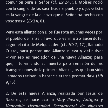
comunión para el Señor (cf.
Ex
24, 5). Moisés roció
con la sangre de los sacrificios al pueblo y dijo: «Esta
es la sangre de la alianza que el Señor ha hecho con
vosotros» (
Ex
24, 8).
Pero esta alianza con Dios fue rota muchas veces por
el pueblo de Israel. Tuvo que venir otro Sacerdote,
según el rito de Melquisedec (cf.
Hb
7, 17), llamado
Cristo, para pactar una Alianza nueva y definitiva:
«Por eso es mediador de una nueva Alianza; para
que, interviniendo su muerte para remisión de las
transgresiones de la primera Alianza, los que han sido
llamados reciban la herencia eterna prometida» (
Hb
9, 15).
2. De esta nueva Alianza, realizada por Jesús de
Nazaret, se hace eco la
Muy Ilustre, Antigua y
Venerable Hermandad Sacramental de Nuestro