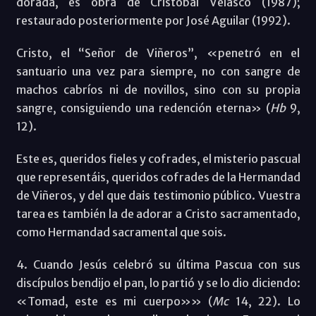
dorada, es obra de Cristóbal Velasco (1987);
restaurado posteriormente por José Aguilar (1992).
Cristo, el “Señor de Viñeros”, «penetró en el
santuario una vez para siempre, no con sangre de
machos cabríos ni de novillos, sino con su propia
sangre, consiguiendo una redención eterna» (
Hb
9,
12).
Este es, queridos fieles y cofrades, el misterio pascual
que representáis, queridos cofrades de la Hermandad
de Viñeros, y del que dais testimonio público. Vuestra
tarea es también la de adorar a Cristo sacramentado,
como Hermandad sacramental que sois.
4. Cuando Jesús celebró su última Pascua con sus
discípulos bendijo el pan, lo partió y se lo dio diciendo:
«Tomad, este es mi cuerpo»» (
Mc
14, 22). Lo