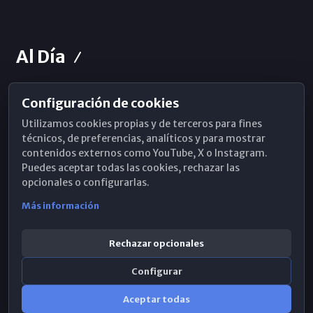
Al Día
Configuración de cookies
Horarios de Misa
Utilizamos cookies propias y de terceros para fines
Hemeroteca
técnicos, de preferencias, analíticos y para mostrar
contenidos externos como YouTube, X o Instagram.
WhatsApp
Puedes aceptar todas las cookies, rechazar las
opcionales o configurarlas.
Más información
Rechazar opcionales
Configurar
Aceptar todas