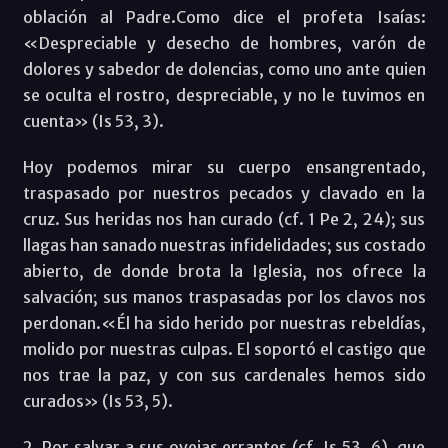
oblación al Padre.Como dice el profeta Isaías:
«Despreciable y desecho de hombres, varón de
dolores y sabedor de dolencias, como uno ante quien
se oculta el rostro, despreciable, y no le tuvimos en
cuenta» (Is 53, 3).
Hoy podemos mirar su cuerpo ensangrentado,
traspasado por nuestros pecados y clavado en la
cruz. Sus heridas nos han curado (cf. 1 Pe 2, 24); sus
llagas han sanado nuestras infidelidades; sus costado
abierto, de donde brota la Iglesia, nos ofrece la
salvación; sus manos traspasadas por los clavos nos
perdonan.«Él ha sido herido por nuestras rebeldías,
molido por nuestras culpas. El soportó el castigo que
nos trae la paz, y con sus cardenales hemos sido
curados» (Is 53, 5).
2. Por salvar a sus ovejas errantes (cf. Is 53, 6), que