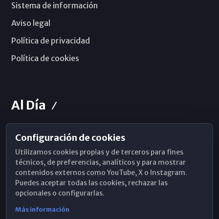
Sistema de información
Aviso legal
Política de privacidad
Política de cookies
Al Día
Configuración de cookies
Horarios de Misa
Utilizamos cookies propias y de terceros para fines
Hemeroteca
técnicos, de preferencias, analíticos y para mostrar
contenidos externos como YouTube, X o Instagram.
WhatsApp
Puedes aceptar todas las cookies, rechazar las
opcionales o configurarlas.
Más información