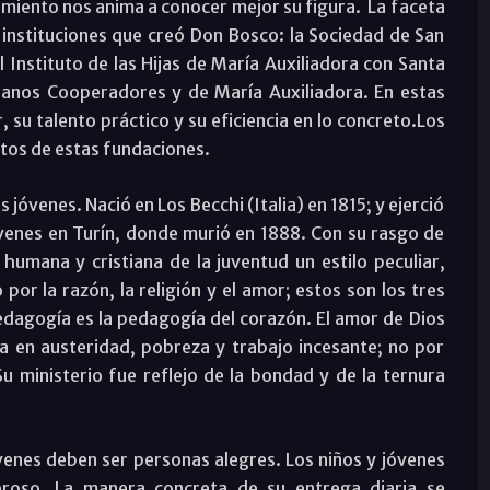
cimiento nos anima a conocer mejor su figura. La faceta
instituciones que creó Don Bosco: la Sociedad de San
l Instituto de las Hijas de María Auxiliadora con Santa
sianos Cooperadores y de María Auxiliadora. En estas
, su talento práctico y su eficiencia en lo concreto.Los
utos de estas fundaciones.
 jóvenes. Nació en Los Becchi (Italia) en 1815; y ejerció
óvenes en Turín, donde murió en 1888. Con su rasgo de
umana y cristiana de la juventud un estilo peculiar,
 por la razón, la religión y el amor; estos son los tres
edagogía es la pedagogía del corazón. El amor de Dios
da en austeridad, pobreza y trabajo incesante; no por
u ministerio fue reflejo de la bondad y de la ternura
óvenes deben ser personas alegres. Los niños y jóvenes
eroso. La manera concreta de su entrega diaria se