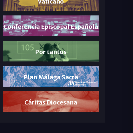
Vaticano
Conferencia Episcopal Española
Por tantos
Plan Málaga Sacra
Cáritas Diocesana