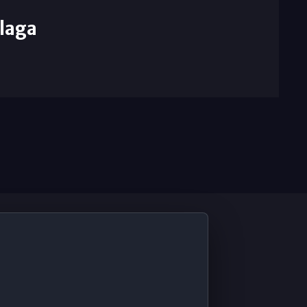
laga
De Interés