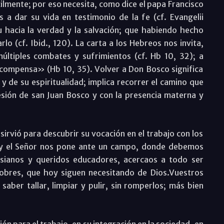
cilmente; por eso necesita, como dice el papa Francisco
 a dar su vida en testimonio de la fe (cf. Evangelii
u hacia la verdad y la salvación; que habiendo hecho
lo (cf. Ibid., 120). La carta a los Hebreos nos invita,
últiples combates y sufrimientos (cf. Hb 10, 32); a
compensa» (Hb 10, 35). Volver a Don Bosco significa
y de su espiritualidad; implica recorrer el camino que
esión de san Juan Bosco y con la presencia materna y
sirvió para descubrir su vocación en el trabajo con los
oy el Señor nos pone ante un campo, donde debemos
esianos y queridos educadores, acercaos a todo ser
bres, que hoy siguen necesitando de Dios.Vuestros
ber tallar, limpiar y pulir, sin romperlos; más bien