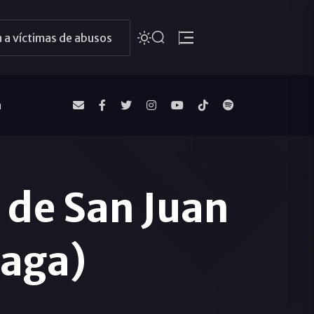
 a víctimas de abusos
a
 de San Juan
laga)