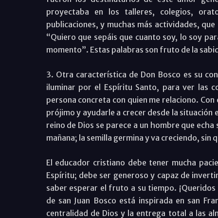
proyectaba en los talleres, colegios, ora
publicaciones, y muchas más actividades, que 
“Quiero que sepáis que cuanto soy, lo soy par
momento”. Estas palabras son fruto de la sabid
3. Otra característica de Don Bosco es su con
iluminar por el Espíritu Santo, para ver las 
persona concreta con quien me relaciono. Con e
prójimo y ayudarle a crecer desde la situación
reino de Dios se parece a un hombre que echa s
mañana; la semilla germina y va creciendo, sin
El educador cristiano debe tener mucha pacien
Espíritu; debe ser generoso y capaz de inverti
saber esperar el fruto a su tiempo. ¡Queridos
de san Juan Bosco está inspirada en san Fran
centralidad de Dios y la entrega total a las a