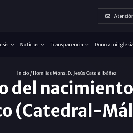
Atención
esis
Noticias
Transparencia
Dono a mi Iglesi
Inicio /
Homilías Mons. D. Jesús Catalá Ibáñez
o del nacimiento
o (Catedral-Má