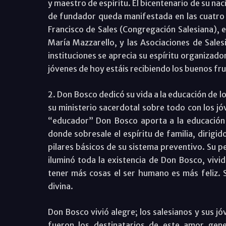
y maestro de espíritu. El bicentenario de su na
de fundador queda manifestada en las cuatro 
Francisco de Sales (Congregación Salesiana), e
María Mazzarello, y las Asociaciones de Sale
instituciones se aprecia su espíritu organizador
jóvenes de hoy estáis recibiendo los buenos fr
2. Don Bosco dedicó su vida a la educación de los
su ministerio sacerdotal sobre todo con los j
“educador” Don Bosco aporta a la educación h
donde sobresale el espíritu de familia, dirigido
pilares básicos de su sistema preventivo. Su p
iluminó toda la existencia de Don Bosco, vivi
tener más cosas el ser humano es más feliz. S
divina.
Don Bosco vivió alegre; los salesianos y sus j
fueron los destinatarios de este amor gen