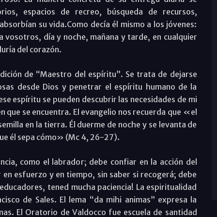
torios, espacios de recreo, búsqueda de recursos,
absorbían su vida.Como decía él mismo a los jóvenes:
a vosotros, día y noche, mañana y tarde, en cualquier
uría del corazón.
dición de “Maestro del espíritu”. Se trata de dejarse
cosas desde Dios y penetrar el espíritu humano de la
se espíritu se pueden descubrir las necesidades de mi
 en que se encuentra. El evangelio nos recuerda que «el
emilla en la tierra. Él duerme de noche y se levanta de
 que él sepa cómo» (Mc 4, 26-27).
cia, como el labrador; debe confiar en la acción del
r en esfuerzo y en tiempo, sin saber si recogerá; debe
 educadores, tened mucha paciencia! La espiritualidad
cisco de Sales. El lema “da mihi animas” expresa la
lmas. El Oratorio de Valdocco fue escuela de santidad