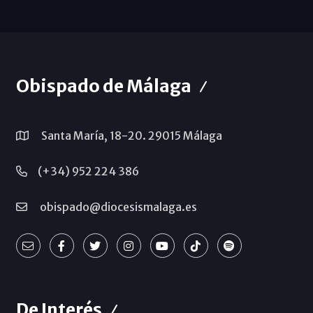
Obispado de Málaga
Santa María, 18-20. 29015 Málaga
(+34) 952 224 386
obispado@diocesismalaga.es
De Interés