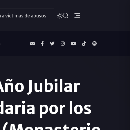
 a víctimas de abusos
a
Año Jubilar
aria por los