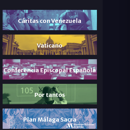
Cáritas con Venezuela
Vaticano
Conferencia Episcopal Española
Por tantos
Plan Málaga Sacra