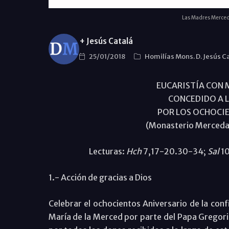
Las Madres Mercedar
+ Jesús Catalá
25/01/2018
Homilías Mons. D. Jesús C
EUCARISTÍA CON 
CONCEDIDO A 
POR LOS OCHOCIE
(Monasterio Merceda
Lecturas:
Hch
7,17-20.30-34;
Sal
1
1.- Acción de gracias a Dios
Celebrar el ochocientos Aniversario de la conf
María de la Merced por parte del Papa Gregori