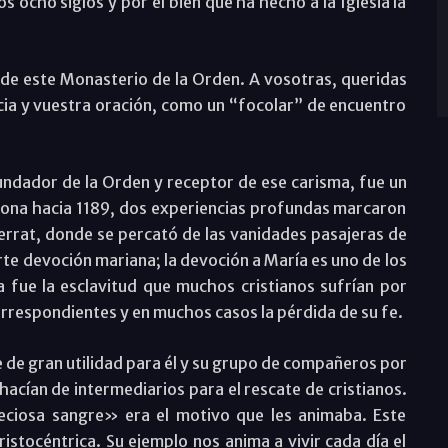
s ocho siglos y por el bien que ha hecho a la Iglesia la
de este Monasterio de la Orden. A vosotras, queridas
ia y vuestra oración, como un “focolar” de encuentro
undador de la Orden y receptor de ese carisma, fue un
elona hacia 1189, dos experiencias profundas marcaron
errat, donde se percató de las vanidades pasajeras de
rte devoción mariana; la devoción a María es uno de los
ia fue la esclavitud que muchos cristianos sufrían por
rrespondientes y en muchos casos la pérdida de su fe.
de gran utilidad para él y su grupo de compañeros por
hacían de intermediarios para el rescate de cristianos.
eciosa sangre» era el motivo que les animaba. Este
ristocéntrica. Su ejemplo nos anima a vivir cada día el