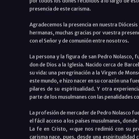
por todos los dones recibidos a lo largo de esto
presencia de este carisma.
Agradecemos la presencia en nuestra Diócesis 
hermanas, muchas gracias por vuestra presenc
con el Señor y de comunión entre nosotros.
La persona y la figura de san Pedro Nolasco, f
don de Dios a la Iglesia. Nacido cerca de Barc
su vida: una peregrinación a la Virgen de Mons
este mundo, e hizo nacer en su corazón una fue
pilares de su espiritualidad. Y otra experienc
parte de los musulmanes con las penalidades co
La profesión de mercader de Pedro Nolasco fue 
el fácil acceso a los países musulmanes, donde 
La fe en Cristo, «que nos redimió con su pr
carisma nace, pues, desde una espiritualidad c