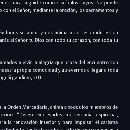
Señor para seguirle como discípulos suyos. No puede
o con el Señor, mediante la oración, los sacramentos y
dándonos su amor y nos anima a corresponderle con
ás al Señor tu Dios con todo tu corazón, con toda tu
amados a vivir la alegría que brota del encuentro con
 nuestra propia comodidad y atrevernos a llegar a toda
angelii gaudium, 20).
de la Orden Mercedaria, anima a todos los miembros de
rior: “Deseo expresarles mi cercanía espiritual,
ra la renovación interior y para impulsar el carisma
sto Redentor les ha trazado”; así lo dice en su mensaje a