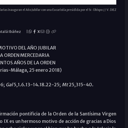
ias inauguran el Año Jubilar con una Eucaristía presidida por el Sr. Obispo // V. DIEZ
atalá Ibáñez
|
X
MOTIVO DEL AÑO JUBILAR
LA ORDEN MERCEDARIA
NTOS AÑOS DE LA ORDEN
rias-Málaga, 25 enero 2018)
06;
Gal
5,1.6.13-14.18.22-25;
Mt
25,315-40.
irmación pontificia de la Orden de la Santísima Virgen
o IX es un hermoso motivo de acción de gracias a Dios