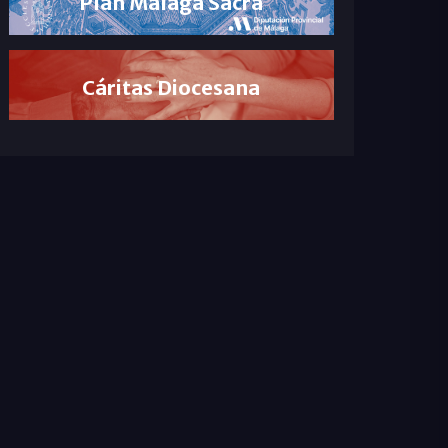
Plan Málaga Sacra
Cáritas Diocesana