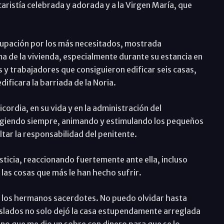
caristía celebrada y adorada y a la Virgen María, que
cupación por los más necesitados, mostrada
 de la vivienda, especialmente durante su estancia en
 y trabajadores que consiguieron edificar seis casas,
dificara la barriada de la Noria.
ordia, en su vida y en la administración del
ogiendo siempre, animando y estimulando los pequeños
ltar la responsabilidad del penitente.
sticia, reaccionando fuertemente ante ella, incluso
 las cosas que más le han hecho sufrir.
 los hermanos sacerdotes. No puedo olvidar hasta
raslados no solo dejó la casa estupendamente arreglada
sino que me dio un sobre con dinero para que se lo