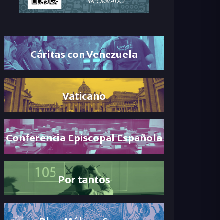
Cáritas con Venezuela
Vaticano
Conferencia Episcopal Española
Por tantos