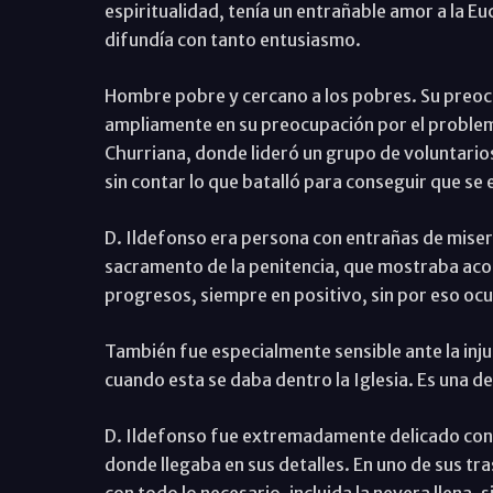
espiritualidad, tenía un entrañable amor a la Eu
difundía con tanto entusiasmo.
Hombre pobre y cercano a los pobres. Su preo
ampliamente en su preocupación por el problema
Churriana, donde lideró un grupo de voluntarios
sin contar lo que batalló para conseguir que se e
D. Ildefonso era persona con entrañas de miseric
sacramento de la penitencia, que mostraba ac
progresos, siempre en positivo, sin por eso ocu
También fue especialmente sensible ante la inju
cuando esta se daba dentro la Iglesia. Es una de
D. Ildefonso fue extremadamente delicado con
donde llegaba en sus detalles. En uno de sus t
con todo lo necesario, incluida la nevera llena, 