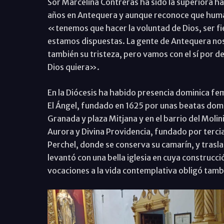
Sor Marcelina Contreras ha sido la superiora ha
años en Antequera y aunque reconoce que huma
«tenemos que hacer la voluntad de Dios, ser fie
estamos dispuestas. La gente de Antequera nos
también su tristeza, pero vamos con el sí por d
Dios quiera».
En la Diócesis ha habido presencia dominica fem
El Ángel, fundado en 1625 por unas beatas domin
Granada y plaza Mitjana y en el barrio del Molinil
Aurora y Divina Providencia, fundado por terciar
Perchel, donde se conserva su camarín, y trasl
levantó con una bella iglesia en cuya construcci
vocaciones a la vida contemplativa obligó tambi