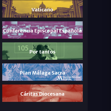
Vaticano
Conferencia Episcopal Española
Por tantos
Plan Málaga Sacra
Cáritas Diocesana