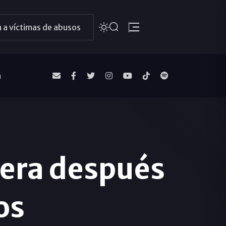
 a víctimas de abusos
a
era después
os