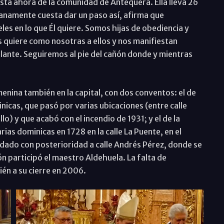
sta ahora de la comunidad de Antequera. Ella lleva 26
namente cuesta dar un paso así, afirma que
les en lo que Él quiere. Somos hijas de obediencia y
 quiere como nosotras a ellos y nos manifiestan
elante. Seguiremos al pie del cañón donde y mientras
enina también en la capital, con dos conventos: el de
icas, que pasó por varias ubicaciones (entre calle
lo) y que acabó con el incendio de 1931; y el de la
ias dominicas en 1728 en la calle La Puente, en el
adado con posterioridad a calle Andrés Pérez, donde se
ón participó el maestro Aldehuela. La falta de
én a su cierre en 2006.