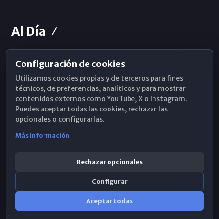
Al Día
Configuración de cookies
Horarios de Misa
Utilizamos cookies propias y de terceros para fines
Hemeroteca
técnicos, de preferencias, analíticos y para mostrar
contenidos externos como YouTube, X o Instagram.
WhatsApp
Puedes aceptar todas las cookies, rechazar las
opcionales o configurarlas.
Más información
Rechazar opcionales
Configurar
Aceptar todas