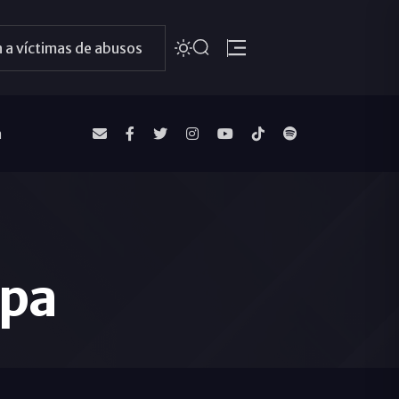
 a víctimas de abusos
a
apa