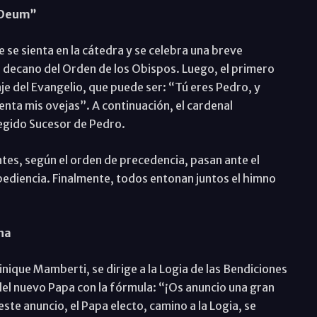
e Deum”
ce se sienta en la cátedra y se celebra una breve
l decano del Orden de los Obispos. Luego, el primero
e del Evangelio, que puede ser: “Tú eres Pedro, y
enta mis ovejas”. A continuación, el cardenal
legido Sucesor de Pedro.
tes, según el orden de precedencia, pasan ante el
ediencia. Finalmente, todos entonan juntos el himno
na
ique Mamberti, se dirige a la Logia de las Bendiciones
 del nuevo Papa con la fórmula: “¡Os anuncio una gran
ste anuncio, el Papa electo, camino a la Logia, se