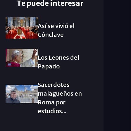
Te puede interesar
Así se vivió el
Cónclave
Los Leones del
Papado
Sacerdotes
malagueños en
Roma por
estudios...