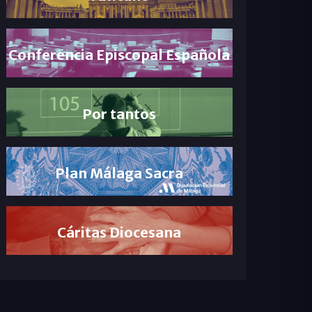
Conferencia Episcopal Española
Por tantos
Plan Málaga Sacra
Cáritas Diocesana