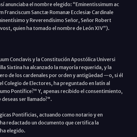
así anunciaba el nombre elegido: “Eminentissimum ac
 Franciscum Sanctæ Romanæ Ecclesiæ Cardinale
Eminentísimo y Reverendísimo Señor, Señor Robert
evost, quien ha tomado el nombre de León XIV”).
uum Conclavis y la Constitución Apostólica Universi
lla Sixtina ha alcanzado la mayoría requerida, y la
ero de los cardenales por orden y antigüedad —o, si él
l Colegio de Electores, ha preguntado en latín al
umo Pontífice?" Y, apenas recibido el consentimiento,
 deseas ser llamado?".
gicas Pontificias, actuando como notario y en
ha redactado un documento que certifica la
ha elegido.