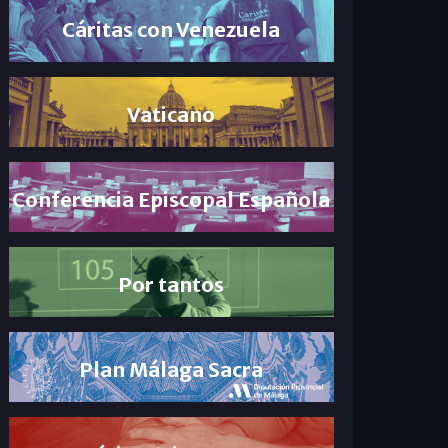
Cáritas con Venezuela
Vaticano
Conferencia Episcopal Española
Por tantos
Plan Málaga Sacra