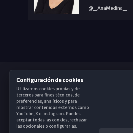
@_AnaMedina_
Configuración de cookies
Utilizamos cookies propias y de
Obispado de Málaga
terceros para fines técnicos, de
preferencias, analíticos y para
mostrar contenidos externos como
YouTube, X o Instagram. Puedes
Santa María, 18-20. 29015 Málaga
aceptar todas las cookies, rechazar
las opcionales o configurarlas.
(+34) 952 224 386