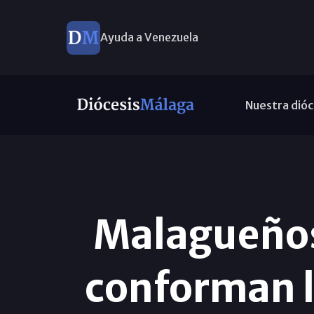
Ayuda a Venezuela
Nuestra dióc
Malagueños
conforman l