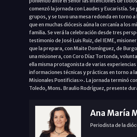
poniendo ante el Señor las intenciones de todos 
comenzó la jornada con Laudes y Eucaristía. Se 
grupos, y se tuvo una mesa redonda en torno a
que en muchas diócesis aúna la cercanía a los m
familia. Se verá la celebración desde tres persp
testimonio de José Luis Ruiz, del IEME, mision
que la prepara, con Maite Domínguez, de Burgos;
una misionera, con Coro Díaz Tortonda, volunta
ella misma protagonista de varias experiencias 
informaciones técnicas y prácticas en torno a l
Misionales Pontificias». La jornada terminó con
Toledo, Mons. Braulio Rodríguez, presente dur
Ana María 
Periodista de la dió