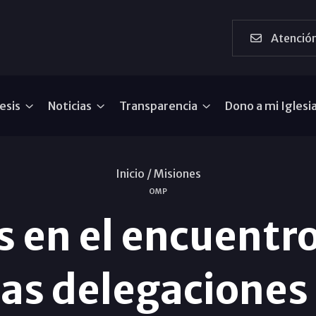
Atención
esis
Noticias
Transparencia
Dono a mi Iglesi
Inicio /
Misiones
OMP
 en el encuentro
as delegaciones