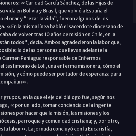
isioneros: «Caridad García Sánchez, de las Hijas de
u vida en Bolivia y Brasil, que volvió a España el
o el orar y “rezar la vida”, fueron algunos de los
. «En la misma línea habló el sacerdote diocesano de
ba de volver tras 10 años de misión en Chile, en la
 están todos", decía. Ambos agradecieron la labor que,
osible: la de las personas que llevan adelante la
bló Carmen Paniagua responsable de Enfermos
el testimonio de Loli, una enferma misionera, cómo el
 misión, y cómo puede ser portador de esperanza para
 acompañan».
or grupos, en la que el eje del diálogo fue, según nos
aga, «por un lado, tomar conciencia de la ingente
siones por hacer que la misión, las misiones y los
iócesis, parroquia y comunidad cristiana; y, por otro,
ta labor». La jornada concluyó con la Eucaristía,