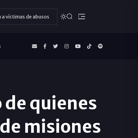
 a víctimas de abusos
a
 de quienes
 de misiones