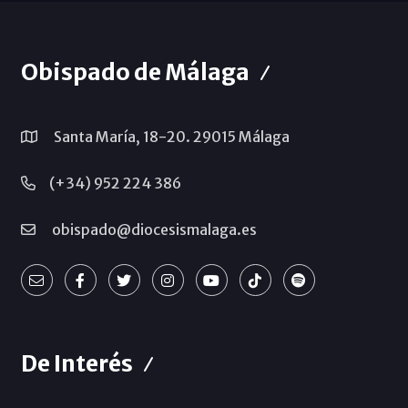
Obispado de Málaga
Santa María, 18-20. 29015 Málaga
(+34) 952 224 386
obispado@diocesismalaga.es
De Interés