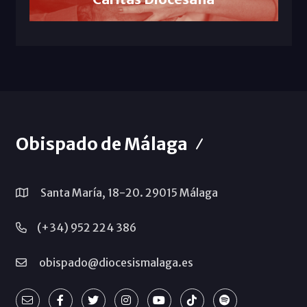
Obispado de Málaga
Santa María, 18-20. 29015 Málaga
(+34) 952 224 386
obispado@diocesismalaga.es