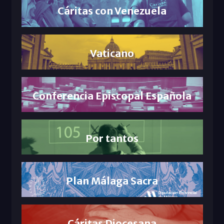
Cáritas con Venezuela
Vaticano
Conferencia Episcopal Española
Por tantos
Plan Málaga Sacra
Cáritas Diocesana