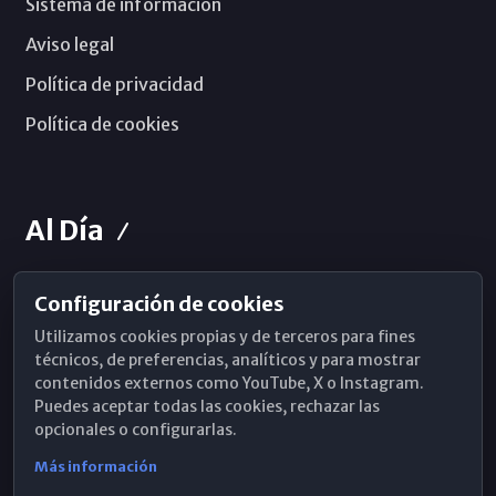
Sistema de información
Aviso legal
Política de privacidad
Política de cookies
Al Día
Configuración de cookies
Horarios de Misa
Utilizamos cookies propias y de terceros para fines
Hemeroteca
técnicos, de preferencias, analíticos y para mostrar
contenidos externos como YouTube, X o Instagram.
WhatsApp
Puedes aceptar todas las cookies, rechazar las
opcionales o configurarlas.
Más información