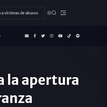
 a víctimas de abusos
a
a la apertura
eranza