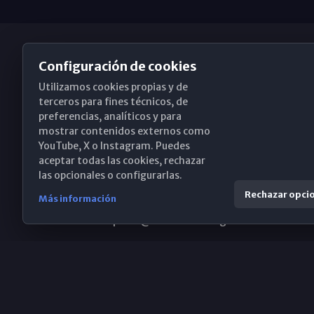
Configuración de cookies
Utilizamos cookies propias y de
Obispado de Málaga
terceros para fines técnicos, de
preferencias, analíticos y para
mostrar contenidos externos como
YouTube, X o Instagram. Puedes
Santa María, 18-20. 29015 Málaga
aceptar todas las cookies, rechazar
las opcionales o configurarlas.
(+34) 952 224 386
Rechazar opci
Más información
obispado@diocesismalaga.es