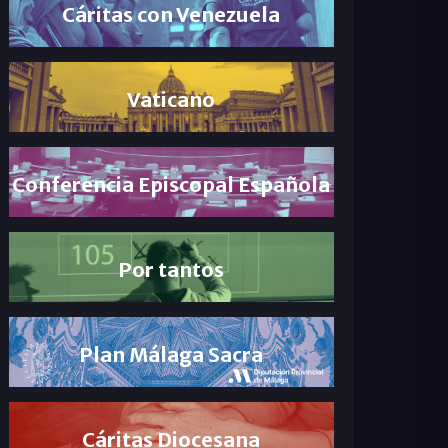
Cáritas con Venezuela
Vaticano
Conferencia Episcopal Española
Por tantos
Plan Málaga Sacra
Cáritas Diocesana