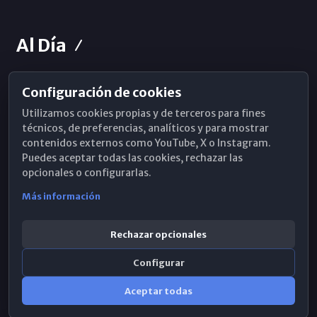
Al Día
Configuración de cookies
Horarios de Misa
Utilizamos cookies propias y de terceros para fines
Hemeroteca
técnicos, de preferencias, analíticos y para mostrar
contenidos externos como YouTube, X o Instagram.
WhatsApp
Puedes aceptar todas las cookies, rechazar las
opcionales o configurarlas.
Más información
Rechazar opcionales
Configurar
Aceptar todas