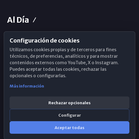
Al Día
Configuración de cookies
Horarios de Misa
Utilizamos cookies propias y de terceros para fines
Hemeroteca
técnicos, de preferencias, analíticos y para mostrar
contenidos externos como YouTube, X o Instagram.
WhatsApp
Puedes aceptar todas las cookies, rechazar las
opcionales o configurarlas.
Más información
Rechazar opcionales
Configurar
Aceptar todas