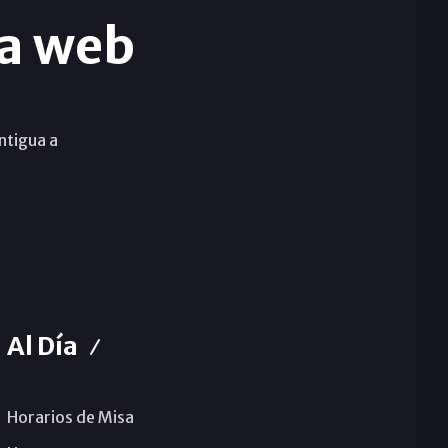
a web
ntigua a
Al Día
Horarios de Misa