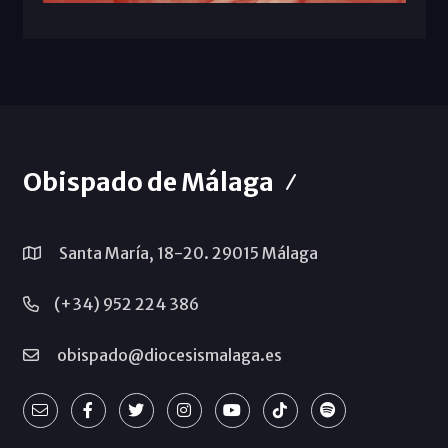
Obispado de Málaga
Santa María, 18-20. 29015 Málaga
(+34) 952 224 386
obispado@diocesismalaga.es