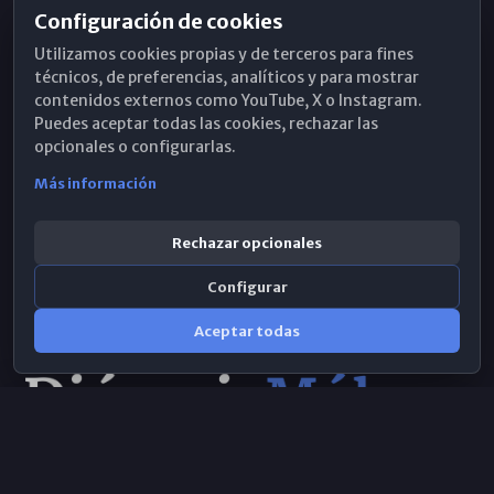
Configuración de cookies
Horarios de Misa
Utilizamos cookies propias y de terceros para fines
Hemeroteca
técnicos, de preferencias, analíticos y para mostrar
contenidos externos como YouTube, X o Instagram.
WhatsApp
Puedes aceptar todas las cookies, rechazar las
opcionales o configurarlas.
Más información
Rechazar opcionales
Configurar
Aceptar todas
Consulta IA
×
© 2026 Obispado de Málaga
Selecciona el área y realiza tu consulta