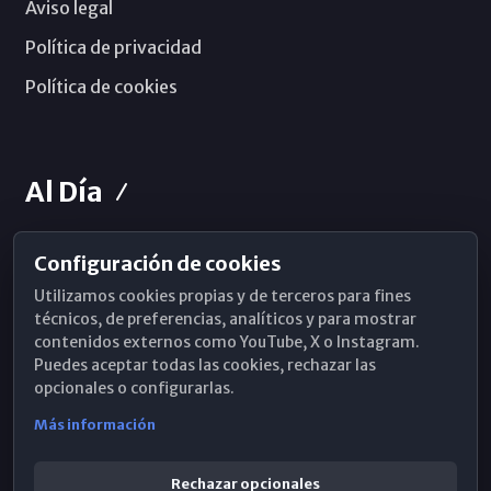
Aviso legal
Política de privacidad
Política de cookies
Al Día
Configuración de cookies
Horarios de Misa
Utilizamos cookies propias y de terceros para fines
Hemeroteca
técnicos, de preferencias, analíticos y para mostrar
contenidos externos como YouTube, X o Instagram.
WhatsApp
Puedes aceptar todas las cookies, rechazar las
opcionales o configurarlas.
Más información
Rechazar opcionales