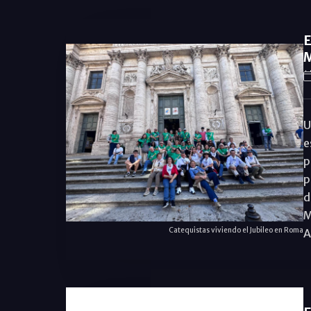
E
M
U
e
p
p
d
M
Catequistas viviendo el Jubileo en Roma
A