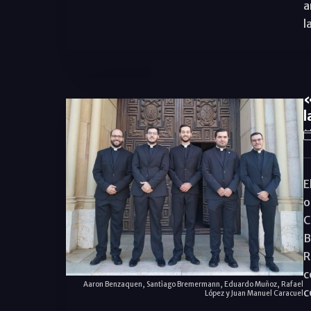
a
l
«
l
E
o
C
B
R
c
Aaron Benzaquen, Santiago Bremermann, Eduardo Muñoz, Rafael
c
López y Juan Manuel Caracuel