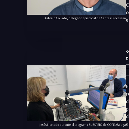
C
c
Antonio Collado, delegado episcopal de Cáritas Diocesana
e
«
t
E
r
d
p
d
a
Jesús Hurtado durante el programa EL ESPEJO de COPE Málaga