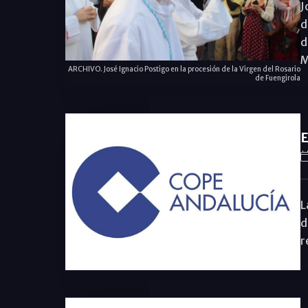
J
d
d
M
ARCHIVO. José Ignacio Postigo en la procesión de la Virgen del Rosario
de Fuengirola
E
L
d
r