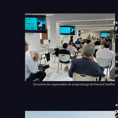
«
F
E
a
l
a
Encuentro de responsables de arciprestazgo de Pastoral Familiar
«
p