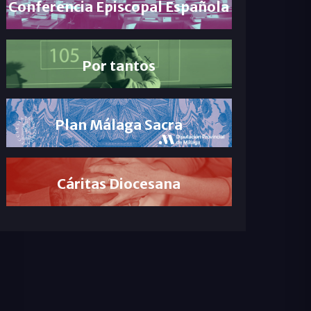
Conferencia Episcopal Española
Por tantos
Plan Málaga Sacra
Cáritas Diocesana