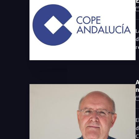
E
L
d
r
A
n
E
d
C