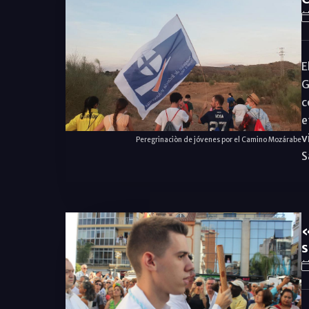
E
G
c
e
v
Peregrinaciòn de jóvenes por el Camino Mozárabe
S
«
s