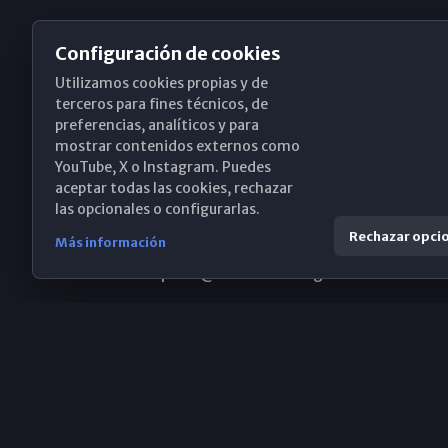
Configuración de cookies
Utilizamos cookies propias y de
Obispado de Málaga
terceros para fines técnicos, de
preferencias, analíticos y para
mostrar contenidos externos como
YouTube, X o Instagram. Puedes
Santa María, 18-20. 29015 Málaga
aceptar todas las cookies, rechazar
las opcionales o configurarlas.
(+34) 952 224 386
Rechazar opci
Más información
obispado@diocesismalaga.es