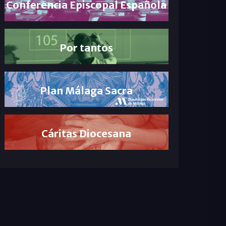
Conferencia Episcopal Española
Por tantos
Plan Málaga Sacra
Cáritas Diocesana