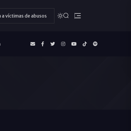
 a víctimas de abusos
a
l