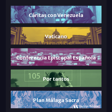
Cáritas con Venezuela
Vaticano
Conferencia Episcopal Española
Por tantos
Plan Málaga Sacra