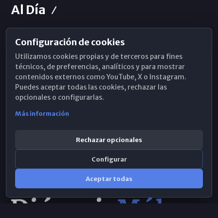
Al Día
Configuración de cookies
Horarios de Misa
Utilizamos cookies propias y de terceros para fines
Hemeroteca
técnicos, de preferencias, analíticos y para mostrar
contenidos externos como YouTube, X o Instagram.
WhatsApp
Puedes aceptar todas las cookies, rechazar las
opcionales o configurarlas.
Más información
Rechazar opcionales
Configurar
Aceptar todas