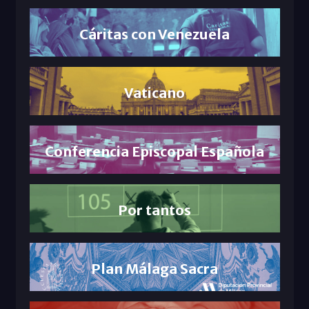
Cáritas con Venezuela
Vaticano
Conferencia Episcopal Española
Por tantos
Plan Málaga Sacra