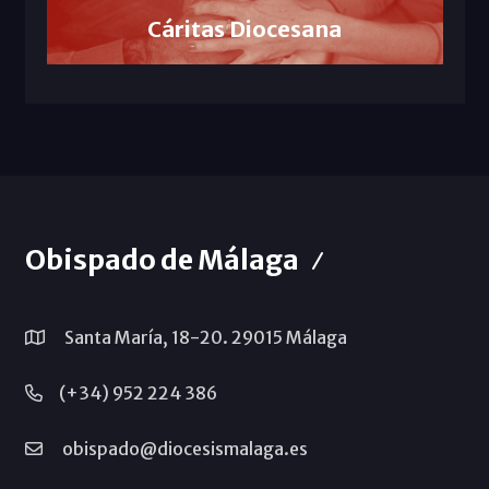
Cáritas Diocesana
Obispado de Málaga
Santa María, 18-20. 29015 Málaga
(+34) 952 224 386
obispado@diocesismalaga.es