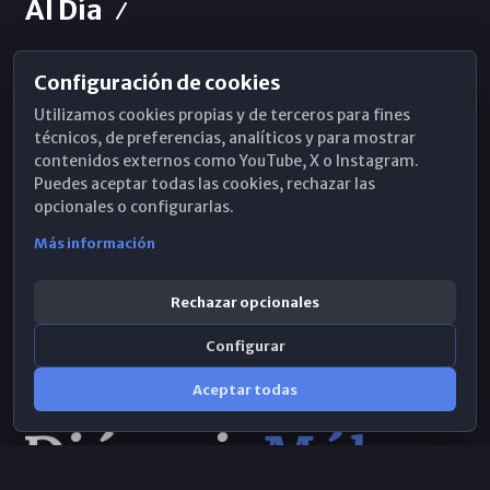
Al Día
Configuración de cookies
Horarios de Misa
Utilizamos cookies propias y de terceros para fines
Hemeroteca
técnicos, de preferencias, analíticos y para mostrar
contenidos externos como YouTube, X o Instagram.
WhatsApp
Puedes aceptar todas las cookies, rechazar las
opcionales o configurarlas.
Más información
Rechazar opcionales
Configurar
Aceptar todas
Consulta IA
×