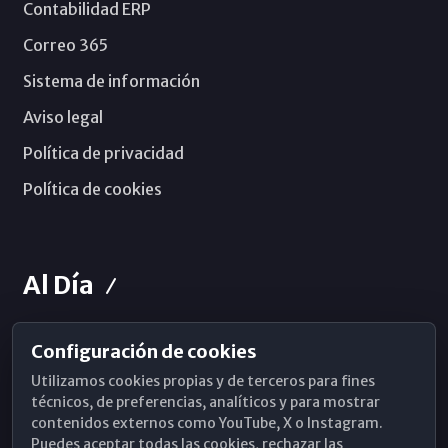
Contabilidad ERP
Correo 365
Sistema de información
Aviso legal
Política de privacidad
Política de cookies
Al Día
Configuración de cookies
Horarios de Misa
Utilizamos cookies propias y de terceros para fines
Hemeroteca
técnicos, de preferencias, analíticos y para mostrar
contenidos externos como YouTube, X o Instagram.
WhatsApp
Puedes aceptar todas las cookies, rechazar las