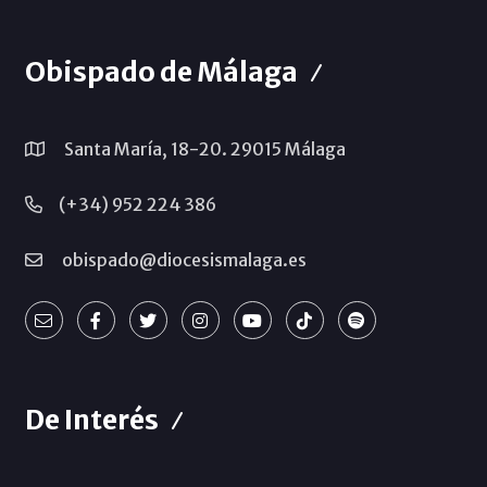
Obispado de Málaga
Santa María, 18-20. 29015 Málaga
(+34) 952 224 386
obispado@diocesismalaga.es
De Interés