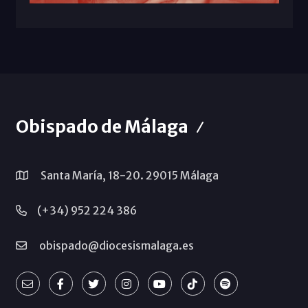
Obispado de Málaga
Santa María, 18-20. 29015 Málaga
(+34) 952 224 386
obispado@diocesismalaga.es