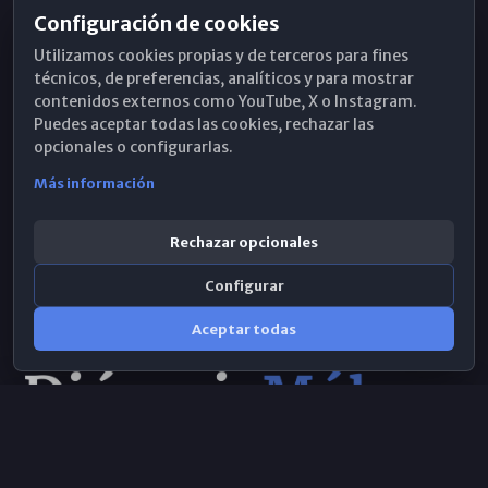
Configuración de cookies
Horarios de Misa
Utilizamos cookies propias y de terceros para fines
Hemeroteca
técnicos, de preferencias, analíticos y para mostrar
contenidos externos como YouTube, X o Instagram.
WhatsApp
Puedes aceptar todas las cookies, rechazar las
opcionales o configurarlas.
Más información
Rechazar opcionales
Configurar
Aceptar todas
Consulta IA
×
© 2026 Obispado de Málaga
Selecciona el área y realiza tu consulta