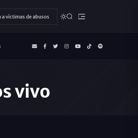
 a víctimas de abusos
a
os vivo