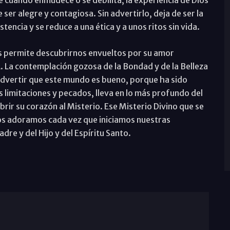
e cuando enmudece o se debilita, la experiencia de Dios
 ser alegre y contagiosa. Sin advertirlo, deja de ser la
encia y se reduce a una ética y a unos ritos sin vida.
os permite descubrirnos envueltos por su amor
L. La contemplación gozosa de la Bondad y de la Belleza
advertir que este mundo es bueno, porque ha sido
s limitaciones y pecados, lleva en lo más profundo del
rir su corazón al Misterio. Ese Misterio Divino que se
anos adoramos cada vez que iniciamos nuestras
dre y del Hijo y del Espíritu Santo.