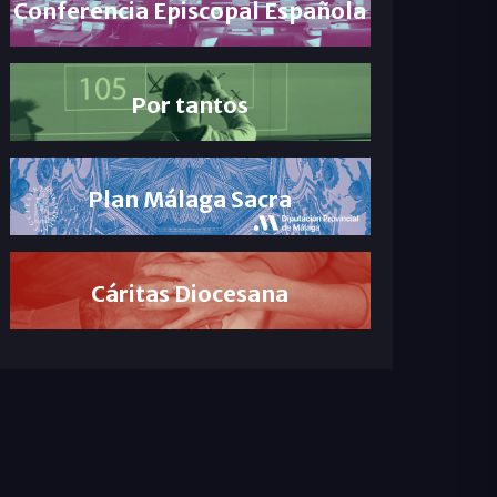
Conferencia Episcopal Española
Por tantos
Plan Málaga Sacra
Cáritas Diocesana