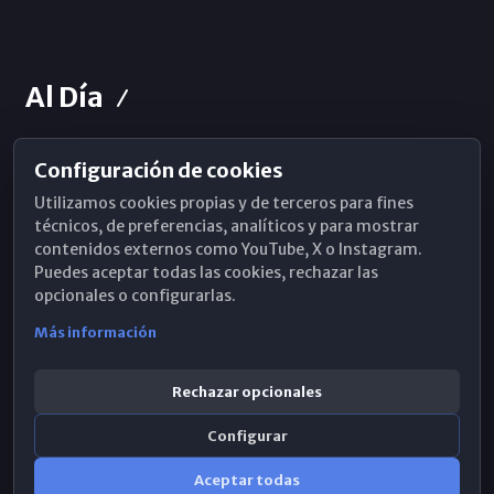
Al Día
Configuración de cookies
Horarios de Misa
Utilizamos cookies propias y de terceros para fines
Hemeroteca
técnicos, de preferencias, analíticos y para mostrar
contenidos externos como YouTube, X o Instagram.
WhatsApp
Puedes aceptar todas las cookies, rechazar las
opcionales o configurarlas.
Más información
Rechazar opcionales
Configurar
Aceptar todas