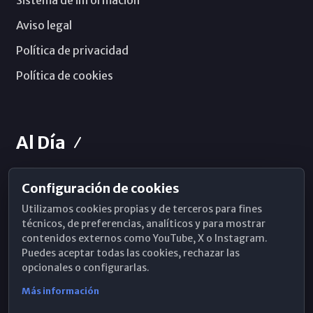
Aviso legal
Política de privacidad
Política de cookies
Al Día
Configuración de cookies
Horarios de Misa
Utilizamos cookies propias y de terceros para fines
Hemeroteca
técnicos, de preferencias, analíticos y para mostrar
contenidos externos como YouTube, X o Instagram.
WhatsApp
Puedes aceptar todas las cookies, rechazar las
opcionales o configurarlas.
Más información