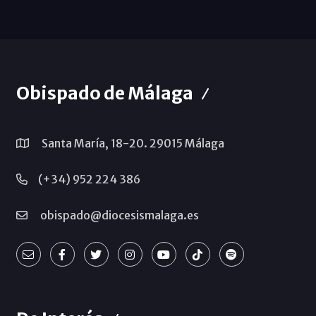
Obispado de Málaga
Santa María, 18-20. 29015 Málaga
(+34) 952 224 386
obispado@diocesismalaga.es