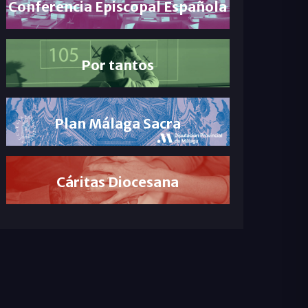
Conferencia Episcopal Española
Por tantos
Plan Málaga Sacra
Cáritas Diocesana