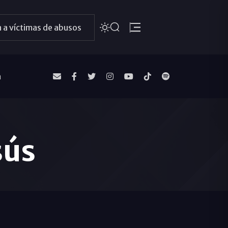
 a víctimas de abusos
a
sús