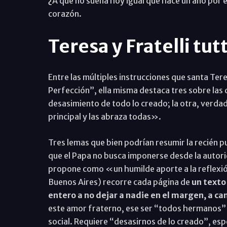
¿A que no suena hoy igual que hace un año por e
corazón.
Teresa y Fratelli tutt
Entre las múltiples instrucciones que santa Ter
Perfección”, ella misma destaca tres sobre las
desasimiento de todo lo creado; la otra, verdad
principal y las abraza todas».
Tres lemas que bien podrían resumir la recién pu
que el Papa no busca imponerse desde la autori
propone como «un humilde aporte a la reflexión
Buenos Aires) recorre cada página de
un texto 
entero a no dejar a nadie en el margen, a ca
este amor fraterno, ese ser “todos hermanos” (F
social. Requiere “desasirnos de lo creado”, esp