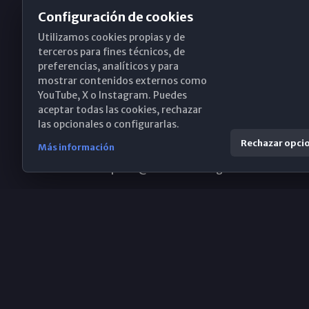
Configuración de cookies
Utilizamos cookies propias y de
Obispado de Málaga
terceros para fines técnicos, de
preferencias, analíticos y para
mostrar contenidos externos como
YouTube, X o Instagram. Puedes
Santa María, 18-20. 29015 Málaga
aceptar todas las cookies, rechazar
las opcionales o configurarlas.
(+34) 952 224 386
Rechazar opci
Más información
obispado@diocesismalaga.es