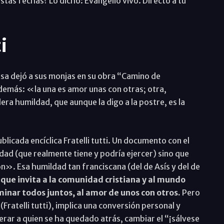
stas fechas? Lo dicho: Evangelio vivo. Directo a tu
i
esa dejó a sus monjas en su obra “Camino de
 demás: «la una es amor unas con otras; otra,
era humildad, que aunque la digo a la postre, es la
blicada encíclica Fratelli tutti. Un documento con el
dad (que realmente tiene y podría ejercer) sino que
». Esa humildad tan franciscana (del de Asís y del de
que invita a la comunidad cristiana y al mundo
minar todos juntos, al amor de unos con otros.
Pero
ratelli tutti), implica una conversión personal y
erar a quien se ha quedado atrás, cambiar el “¡sálvese