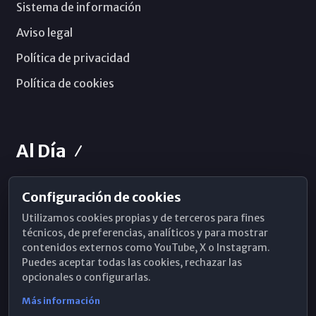
Sistema de información
Aviso legal
Política de privacidad
Política de cookies
Al Día
Configuración de cookies
Horarios de Misa
Utilizamos cookies propias y de terceros para fines
Hemeroteca
técnicos, de preferencias, analíticos y para mostrar
contenidos externos como YouTube, X o Instagram.
WhatsApp
Puedes aceptar todas las cookies, rechazar las
opcionales o configurarlas.
Más información